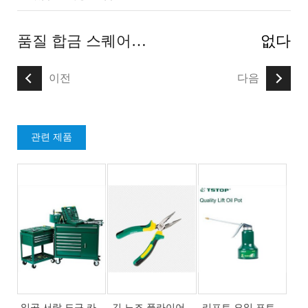
품질 합금 스퀘어 튜브 쇠톱 프레임
없다
이전
다음
관련 제품
일곱 서랍 도구 카
긴 노즈 플라이어
리프트 오일 포트