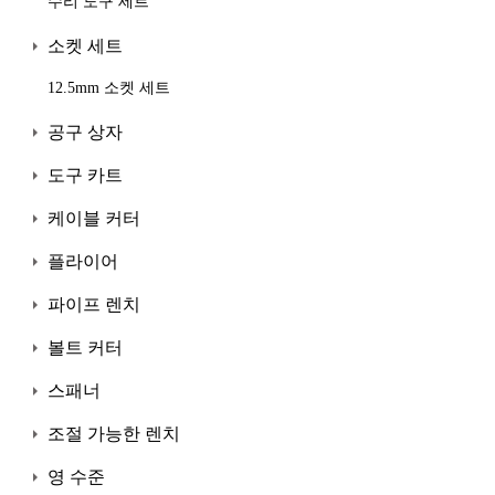
수리 도구 세트
소켓 세트
12.5mm 소켓 세트
공구 상자
도구 카트
케이블 커터
플라이어
파이프 렌치
볼트 커터
스패너
조절 가능한 렌치
영 수준