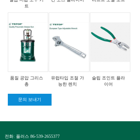
트
품질 공압 그리스
유럽타입 조절 가
슬립 조인트 플라
총
능한 렌치
이어
문의 보내기
전화: 플러스 86-539-2655377