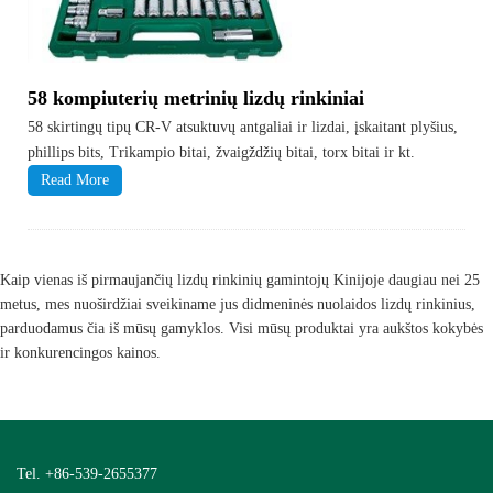
58 kompiuterių metrinių lizdų rinkiniai
58 skirtingų tipų CR-V atsuktuvų antgaliai ir lizdai, įskaitant plyšius,
phillips bits, Trikampio bitai, žvaigždžių bitai, torx bitai ir kt.
Read More
Kaip vienas iš pirmaujančių lizdų rinkinių gamintojų Kinijoje daugiau nei 25
metus, mes nuoširdžiai sveikiname jus didmeninės nuolaidos lizdų rinkinius,
parduodamus čia iš mūsų gamyklos. Visi mūsų produktai yra aukštos kokybės
ir konkurencingos kainos.
Tel. +86-539-2655377