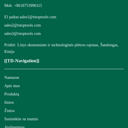
Mob. +8618753996115
El paštas:
sales1@tstoptools.com
sales2@tstoptools.com
sales3@tstoptools.com
Pridėti: Linyi ekonominės ir technologinės plėtros rajonas, Šandongas,
Kinija
[[TD-Navigation]]
Namuose
Apie mus
Produktų
žinios
Žinios
Susisiekite su mumis
Atsiliepimus