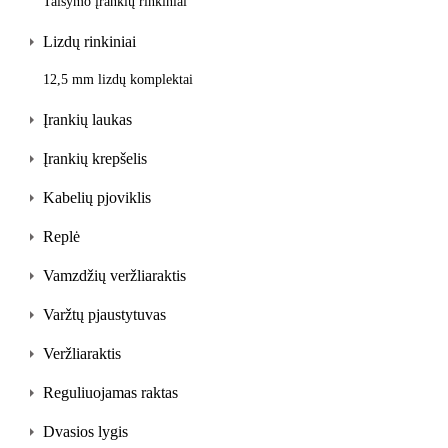
Taisymo įrankių rinkiniai
Lizdų rinkiniai
12,5 mm lizdų komplektai
Įrankių laukas
Įrankių krepšelis
Kabelių pjoviklis
Replė
Vamzdžių veržliaraktis
Varžtų pjaustytuvas
Veržliaraktis
Reguliuojamas raktas
Dvasios lygis