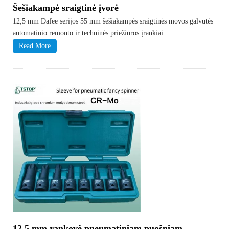
Šešiakampė sraigtinė įvorė
12,5 mm Dafee serijos 55 mm šešiakampės sraigtinės movos galvutės
automatinio remonto ir techninės priežiūros įrankiai
Read More
12,5 mm rankovė pneumatiniam puošniam