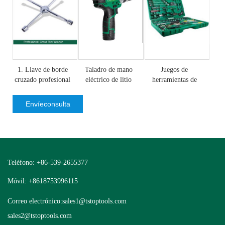
1. Llave de borde
Taladro de mano
Juegos de
cruzado profesional
eléctrico de litio
herramientas de
reparación de
máquinas de ...
Envíeconsulta
Teléfono: +86-539-2655377
Móvil: +8618753996115
Correo electrónico:
sales1@tstoptools.com
sales2@tstoptools.com