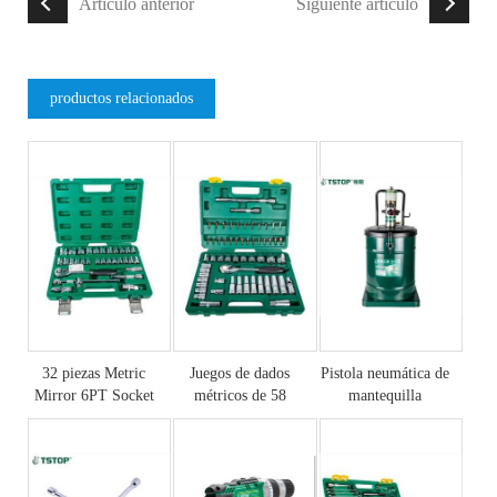
Artículo anterior
Siguiente artículo
productos relacionados
32 piezas Metric
Juegos de dados
Pistola neumática de
Mirror 6PT Socket
métricos de 58
mantequilla
Sets
piezas
automática Hit
Butt...