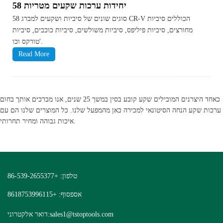
58 יחידות ערכות שקעים מטריות
58 סוגים שונים של סיביות ושקעים למברג CR-V הכוללים סיביות
מחורצים, סיביות פיליפס, סיביות משולשים, סיביות כוכבים, סיביות
טורקס וכו'.
Read More
כאחד היצרנים המובילים שקע קובע בסין במשך 25 שנים, אנו מברכים אותך בחום
ערכות שקע הנחה הסיטונאי למכירה כאן מהמפעל שלנו. כל המוצרים שלנו הם עם
איכות גבוהה ומחיר תחרותי.
טלפון: +86-539-2655377
אספסוף: +8618753996115
sales1@tstoptools.com
דואר אלקטרוני: