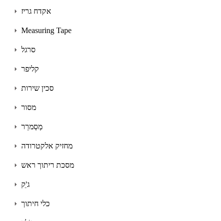
אקדח גריז
Measuring Tape
סרגל
קליפר
סכין שירות
מסור
מְסַמרֵר
מחזיק אלקטרודה
מסכת ריתוך ראש
ג'ֵק
כלי חיתוך