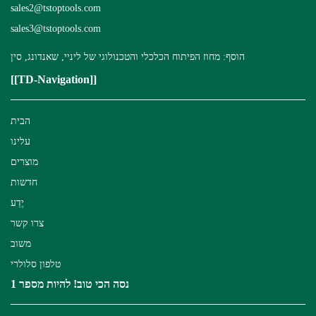
sales2@tstoptools.com
sales3@tstoptools.com
הוסף: מחוז הפיתוח הכלכלי והטכנולוגי של ליניי, שאנדונג, סין
[[TD-Navigation]]
הבית
עלינו
מוצרים
חדשות
יֶדַע
צרו קשר
משוב
טלפון סלולרי
נסה הכי טוב! להיות מספר 1